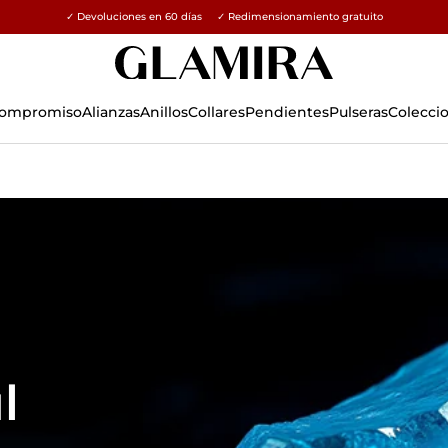
✓ Devoluciones en 60 días ✓ Redimensionamiento gratuito
15% en todos los pedidos →
 Compromiso
Alianzas
Anillos
Collares
Pendientes
Pulseras
Colecci
l