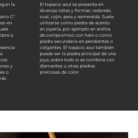
según la
El topacio azul se presenta en
a
diversas tallas y formas: redondo,
atro C"
oval, cojín, pera y esmeralda. Suele
eso en
utilizarse como piedra de acento
suele
en joyería, por ejemplo en anillos
pobre a
de compromiso con halo o como
piedra secundaria en pendientes o
resencia
colgantes. El topacio azul también
la
puede ser la piedra principal de una
cios
joya, sobre todo si se combina con
enso y
diamantes u otras piedras
es o
preciosas de color.
más