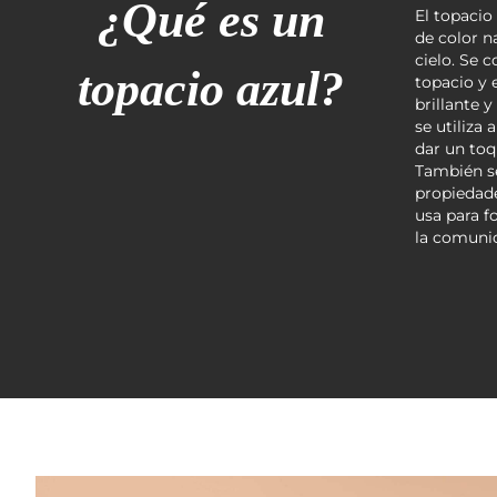
¿Qué es un
El topacio
de color na
cielo. Se 
topacio azul?
topacio y 
brillante y
se utiliza
dar un toq
También se
propiedade
usa para f
la comuni