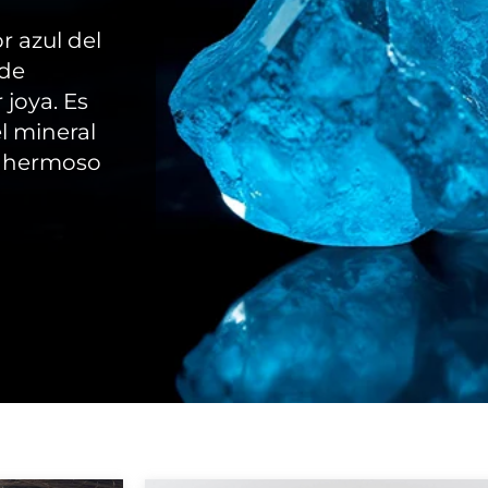
or azul del
 de
 joya. Es
l mineral
u hermoso