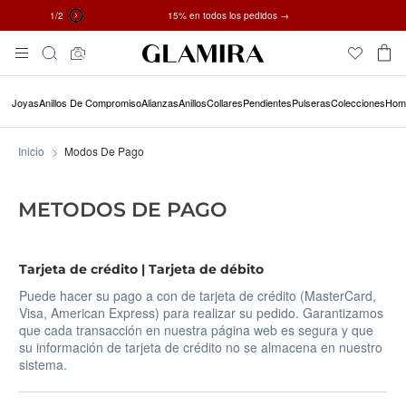
2
/2
✓ Devoluciones en 60 días ✓ Redimensionamiento gratuito
15% en todos los pedidos →
Skip
Búsqueda
To
Content
Joyas
Anillos De Compromiso
Alianzas
Anillos
Collares
Pendientes
Pulseras
Colecciones
Hom
Inicio
Modos De Pago
METODOS DE PAGO
Tarjeta de crédito | Tarjeta de débito
Puede hacer su pago a con de tarjeta de crédito (MasterCard,
Visa, American Express) para realizar su pedido. Garantizamos
que cada transacción en nuestra página web es segura y que
su información de tarjeta de crédito no se almacena en nuestro
sistema.