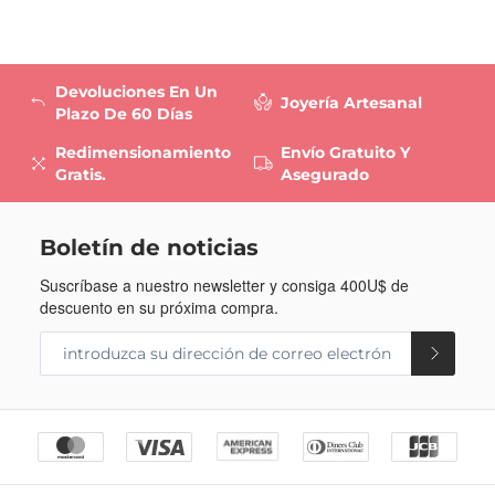
Devoluciones En Un
Joyería Artesanal
Plazo De 60 Días
Redimensionamiento
Envío Gratuito Y
Gratis.
Asegurado
Boletín de noticias
Suscríbase a nuestro newsletter y consiga
400U$
de
descuento en su próxima compra.