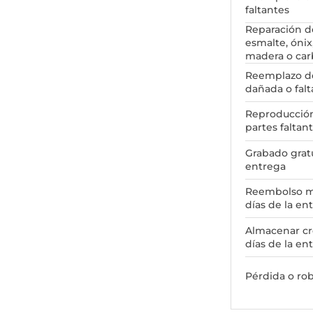
faltantes
Reparación d
esmalte, ónix
madera o ca
Reemplazo de 
dañada o falt
Reproducción 
partes faltant
Grabado grat
entrega
Reembolso m
días de la en
Almacenar cr
días de la en
Pérdida o ro