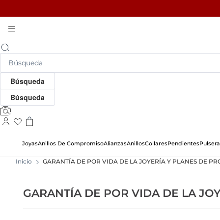
Skip
To
Content
Búsqueda
Búsqueda
Búsqueda
Joyas
Anillos De Compromiso
Alianzas
Anillos
Collares
Pendientes
Pulsera
Inicio
GARANTÍA DE POR VIDA DE LA JOYERÍA Y PLANES DE P
GARANTÍA DE POR VIDA DE LA JO