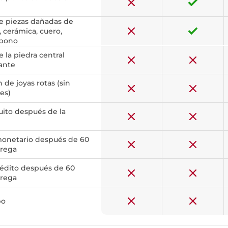
e piezas dañadas de
, cerámica, cuero,
rbono
la piedra central
ante
de joyas rotas (sin
es)
uito después de la
onetario después de 60
trega
édito después de 60
trega
bo