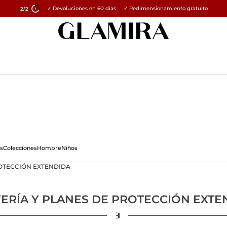
✓ Devoluciones en 60 días ✓ Redimensionamiento gratuito
15% en todos los pedidos →
2
/2
s
Colecciones
Hombre
Niños
ROTECCIÓN EXTENDIDA
YERÍA Y PLANES DE PROTECCIÓN EXTE