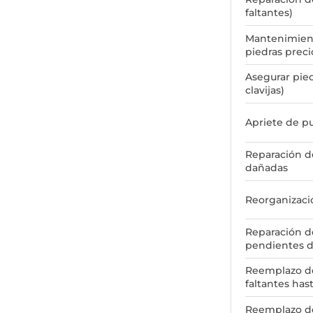
faltantes)
Mantenimien
piedras preci
Asegurar pied
clavijas)
Apriete de p
Reparación d
dañadas
Reorganizaci
Reparación de
pendientes d
Reemplazo de
faltantes has
Reemplazo de