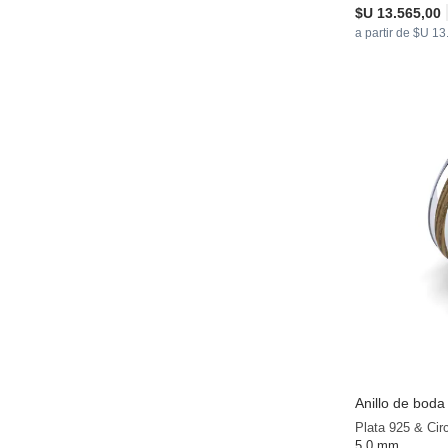
$U 13.565,00
a partir de $U 1
Anillo de bod
Plata 925 & Cir
5.0 mm