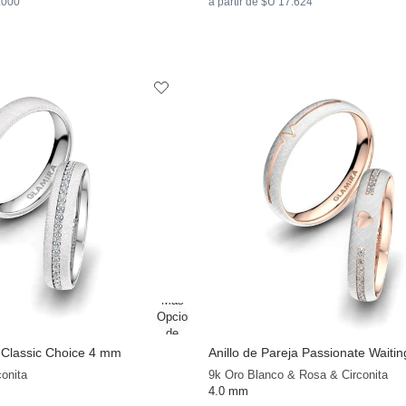
3.000
a partir de $U 17.624
a Classic Choice 4 mm
Anillo de Pareja Passionate Waiti
conita
9k Oro Blanco & Rosa & Circonita
4.0 mm