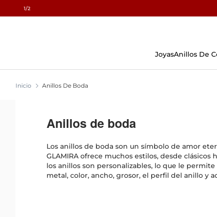
1
/2
Skip
To
Content
Joyas
Anillos De
Inicio
Anillos De Boda
Anillos de boda
Los anillos de boda son un símbolo de amor ete
GLAMIRA ofrece muchos estilos, desde clásicos ha
los anillos son personalizables, lo que le permite 
metal, color, ancho, grosor, el perfil del anillo y 