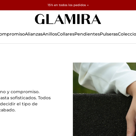
✓ Devoluciones en 60 días ✓ Redimensionamiento gratuito
15% en todos los pedidos →
 Compromiso
Alianzas
Anillos
Collares
Pendientes
Pulseras
Colecci
rno y compromiso.
sta sofisticados. Todos
decidir el tipo de
acabado.