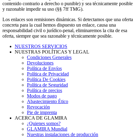
contenido contrario a derecho o punible) y sea técnicamente posible
y razonable impedir su uso (§§ 7ff TMG).
Los enlaces son remisiones dinámicas. Si detectamos que una oferta
concreta para la cual hemos dispuesto un enlace, causa una
responsabilidad civil o jurídico-penal, eliminaremos la cita de esa
oferta, siempre que sea razonable y técnicamente posible.
NUESTROS SERVICIOS
NUESTRAS POLÍTICAS Y LEGAL
Condiciones Generales
Devoluciones
Política de Envíos
Política de Privacidad
Política De Cookies
Política de Seguridad
Política de precios
Modos de pago
Abastecimiento Ético
Revocación
Pie de imprenta
ACERCA DE GLAMIRA
¿Quienes somos?
GLAMIRA Mundial
Nuestras instalaciones de producción