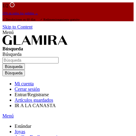
1
/2
15% en todos los pedidos →
✓ Devoluciones en 60 días ✓ Redimensionamiento gratuito
Skip to Content
Menú
Búsqueda
Búsqueda
Búsqueda
Búsqueda
Mi cuenta
Cerrar sesión
Entrar/Registrarse
Artículos guardados
IR A LA CANASTA
Menú
Estándar
Joyas