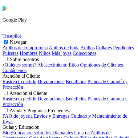
Google Play
Trustpilot
Navegar
Anillos de compromiso
Anillos de boda
Anillos
Collares
Pendientes
Pulseras
Hombres
Niños
Más joyas
Colecciones
Sobre nosotros
¿Quiénes somos?
Abastecimiento Ético
Opiniones de Clientes
Contáctenos
Atención al Cliente
Rastrea tu pedido
Devoluciones
Beneficios
Planes de Garantía y
Protección
Atención al Cliente
Rastrea tu pedido
Devoluciones
Beneficios
Planes de Garantía y
Protección
Ayuda y Preguntas Frecuentes
FAQ de joyería
Envíos y Entregas
Cuidado y Mantenimiento de
Joyas
Guías y Educación
Blog
Educación sobre los Diamantes
Guía de Anillos de