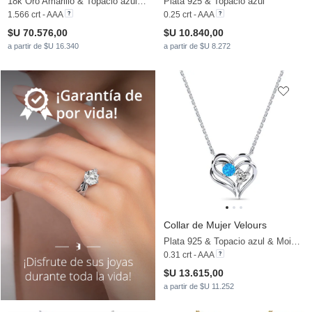
18k Oro Amarillo & Topacio azul & Moissanita
Plata 925 & Topacio azul
1.566 crt - AAA
0.25 crt - AAA
$U 70.576,00
$U 10.840,00
a partir de $U 16.340
a partir de $U 8.272
Collar de Mujer Velours
Plata 925 & Topacio azul & Moissanita
0.31 crt - AAA
$U 13.615,00
a partir de $U 11.252