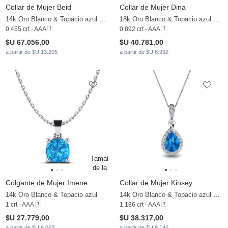
Collar de Mujer Beid
Collar de Mujer Dina
14k Oro Blanco & Topacio azul & Moissanita
18k Oro Blanco & Topacio azul & Moissanita
0.455 crt - AAA
0.892 crt - AAA
$U 67.056,00
$U 40.781,00
a partir de $U 13.205
a partir de $U 8.992
Colgante de Mujer Imene
Collar de Mujer Kinsey
14k Oro Blanco & Topacio azul
14k Oro Blanco & Topacio azul & Moissanita
1 crt - AAA
1.186 crt - AAA
$U 27.779,00
$U 38.317,00
a partir de $U 6.063
a partir de $U 9.146