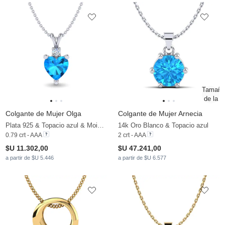
Colgante de Mujer Olga
Colgante de Mujer Arnecia
Plata 925 & Topacio azul & Moissanita
14k Oro Blanco & Topacio azul
0.79 crt - AAA
2 crt - AAA
$U 11.302,00
$U 47.241,00
a partir de $U 5.446
a partir de $U 6.577