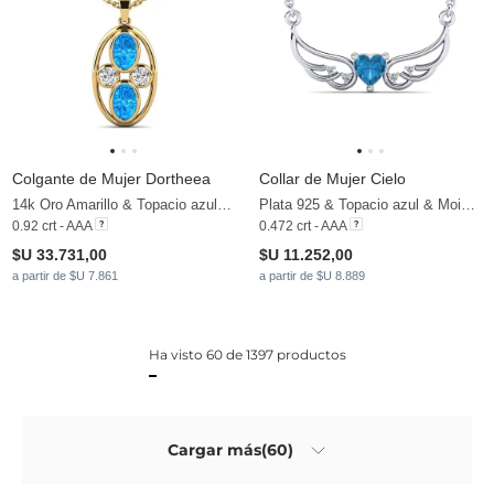
Colgante de Mujer Dortheea
Collar de Mujer Cielo
14k Oro Amarillo & Topacio azul & Moissanita
Plata 925 & Topacio azul & Moissanita
0.92 crt - AAA
0.472 crt - AAA
$U 33.731,00
$U 11.252,00
a partir de $U 7.861
a partir de $U 8.889
Ha visto 60 de 1397 productos
Cargar más(60)