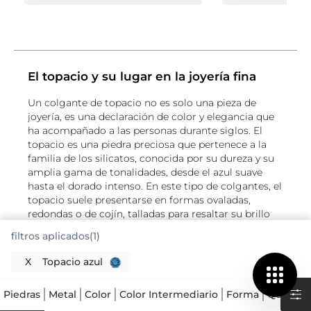
El topacio y su lugar en la joyería fina
Un colgante de topacio no es solo una pieza de
joyería, es una declaración de color y elegancia que
ha acompañado a las personas durante siglos. El
topacio es una piedra preciosa que pertenece a la
familia de los silicatos, conocida por su dureza y su
amplia gama de tonalidades, desde el azul suave
hasta el dorado intenso. En este tipo de colgantes, el
topacio suele presentarse en formas ovaladas,
redondas o de cojín, talladas para resaltar su brillo
natural. Lo que muchos no saben es que el topacio
filtros aplicados(1)
azul suizo, una de las variedades más populares,
obtiene su color mediante un tratamiento térmico
X
Topacio azul
que realza su tono vibrante. El oro que lo acompaña,
ya sea en tono amarillo, blanco o rosa, no solo
Piedras
Metal
Color
Color Intermediario
Forma
Quilates
enmarca la piedra, sino que también protege sus