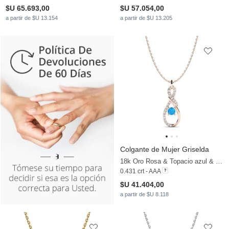
$U 65.693,00
$U 57.054,00
a partir de $U 13.154
a partir de $U 13.205
Colgante de Mujer Griselda
18k Oro Rosa & Topacio azul & Moissanita
0.431 crt - AAA
$U 41.404,00
a partir de $U 8.118