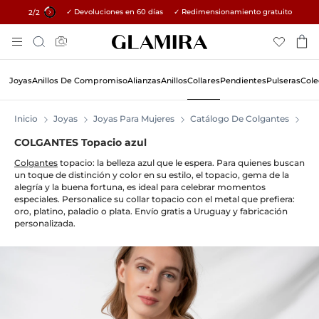
✓ Devoluciones en 60 días ✓ Redimensionamiento gratuito
15% en todos los pedidos →
1
/2
Skip
Búsqueda
To
Content
Joyas
Anillos De Compromiso
Alianzas
Anillos
Collares
Pendientes
Pulseras
Cole
Inicio
Joyas
Joyas Para Mujeres
Catálogo De Colgantes
CO
COLGANTES Topacio azul
Colgantes
topacio: la belleza azul que le espera. Para quienes buscan
un toque de distinción y color en su estilo, el topacio, gema de la
alegría y la buena fortuna, es ideal para celebrar momentos
especiales. Personalice su collar topacio con el metal que prefiera:
oro, platino, paladio o plata. Envío gratis a Uruguay y fabricación
personalizada.