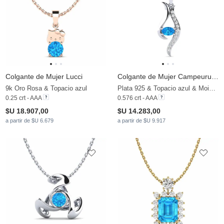
Colgante de Mujer Lucci
Colgante de Mujer Campeurusen
9k Oro Rosa & Topacio azul
Plata 925 & Topacio azul & Moissanita
0.25 crt - AAA
0.576 crt - AAA
$U 18.907,00
$U 14.283,00
a partir de $U 6.679
a partir de $U 9.917