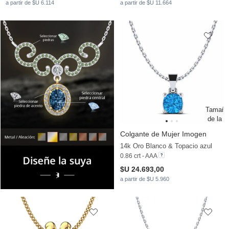
a partir de $U 6.114
a partir de $U 11.664
Colgante de Mujer Imogen
14k Oro Blanco & Topacio azul
0.86 crt - AAA
$U 24.693,00
a partir de $U 5.960