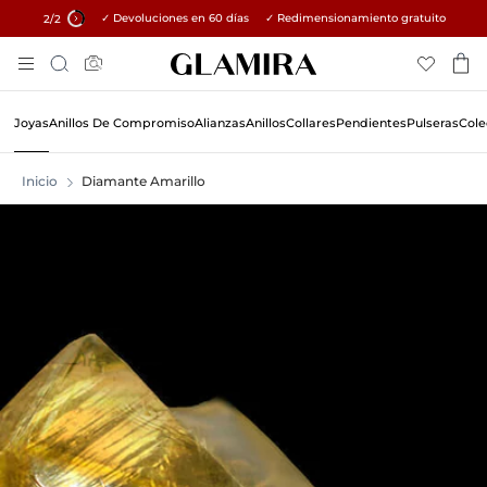
✓ Devoluciones en 60 días ✓ Redimensionamiento gratuito
15% en todos los pedidos →
2
/2
Skip
Búsqueda
To
Content
Joyas
Anillos De Compromiso
Alianzas
Anillos
Collares
Pendientes
Pulseras
Cole
Inicio
Diamante Amarillo