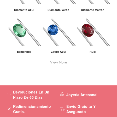
Diamante Azul
Diamante Verde
Diamante Marrón
Esmeralda
Zafiro Azul
Rubí
View More
Devoluciones En Un
Joyería Artesanal
Plazo De 60 Días
Redimensionamiento
Envío Gratuito Y
Gratis.
Asegurado