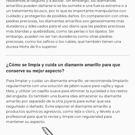
resistentes al rasguño y a astillar. Sin embargo, los diamantes
amarillos pueden dañarse si se les somete a una fuerza extrema o a
un tratamiento brusco, por lo que es importante manipularlos con
cuidado y protegerlos de posibles daños. En comparación con otras
piedras preciosas, los diamantes amarillos son generalmente más
duraderos y adecuados para el uso diario que las piedras preciosas
más blandas y quebradizas, como las perlas o los ópalos. Sin
embargo, pueden no ser tan duraderos como otras piedras
preciosas, como los zafiros o los rubíes, que también tienen una
dureza Mohs de 9 o superior.
¿Cómo se limpia y cuida un diamante amarillo para que
conserve su mejor aspecto?
Para limpiar y cuidar un diamante amarillo, se recomienda limpiarlo
regularmente con una solución de jabón suave para vajilla y agua
tibia, y utilizar un cepillo suave para eliminar la suciedad o los restos
del engaste. Es también una buena idea almacenar su diamante
amarillo por separado de la otra joyería para evitar que sea
rasguñado o dañado. Evite exponer el diamante amarillo a
productos químicos agresivos, como lejía o cloro, y llévelo a un
profesional para que lo revise y limpie con regularidad para
mantener su aspecto.