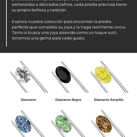
esmeraldas a delicados zafiros, cada piedra preciosa tiene
su propia belleza y carácter.
Explore nuestra colección para encontrar la piedra
perfecta que complete su joya y la haga realmente única.
Tanto si busca una joya atrevida como un toque sutil,
tenemos una gema para cada gusto.
Diamante
Diamante Negro
Diamante Amarillo