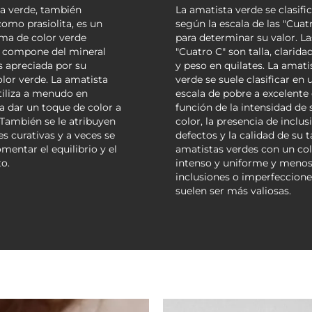
a verde, también
La amatista verde se clasifi
omo prasiolita, es un
según la escala de las "Cuat
ma de color verde
para determinar su valor. La
e compone del mineral
"Cuatro C" son talla, claridad
s apreciada por su
y peso en quilates. La amati
olor verde. La amatista
verde se suele clasificar en 
tiliza a menudo en
escala de pobre a excelente
ra dar un toque de color a
función de la intensidad de 
. También se le atribuyen
color, la presencia de inclus
s curativas y a veces se
defectos y la calidad de su ta
omentar el equilibrio y el
amatistas verdes con un co
o.
intenso y uniforme y meno
inclusiones o imperfeccione
suelen ser más valiosas.