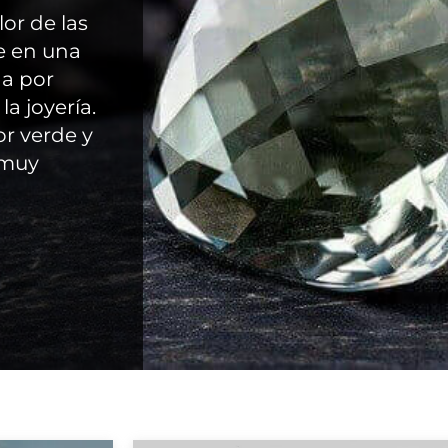
or de las
e en una
da por
la joyería.
or verde y
 muy