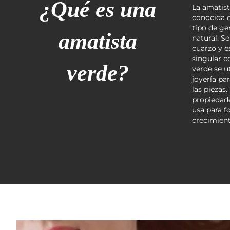
¿Qué es una
La amatist
conocida c
tipo de ge
amatista
natural. S
cuarzo y e
singular c
verde?
verde se u
joyería pa
las piezas
propiedade
usa para f
crecimient