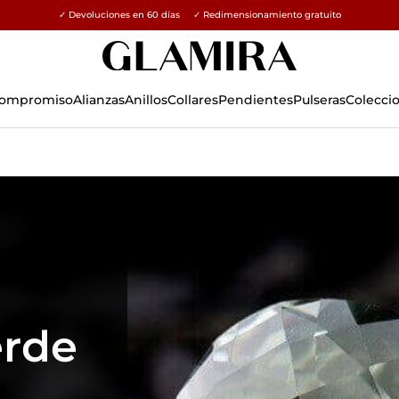
✓ Devoluciones en 60 días ✓ Redimensionamiento gratuito
15% en todos los pedidos →
 Compromiso
Alianzas
Anillos
Collares
Pendientes
Pulseras
Colecci
erde