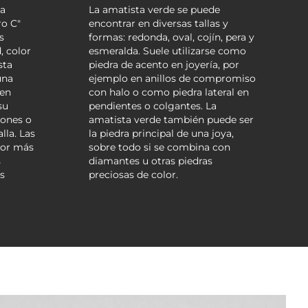
ca
La amatista verde se puede
ro C"
encontrar en diversas tallas y
s
formas: redonda, oval, cojín, pera y
, color
esmeralda. Suele utilizarse como
sta
piedra de acento en joyería, por
una
ejemplo en anillos de compromiso
 en
con halo o como piedra lateral en
su
pendientes o colgantes. La
iones o
amatista verde también puede ser
lla. Las
la piedra principal de una joya,
lor más
sobre todo si se combina con
s
diamantes u otras piedras
s
preciosas de color.