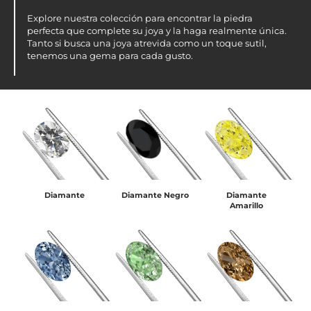
Explore nuestra colección para encontrar la piedra
perfecta que complete su joya y la haga realmente única.
Tanto si busca una joya atrevida como un toque sutil,
tenemos una gema para cada gusto.
Diamante
Diamante Negro
Diamante
Amarillo