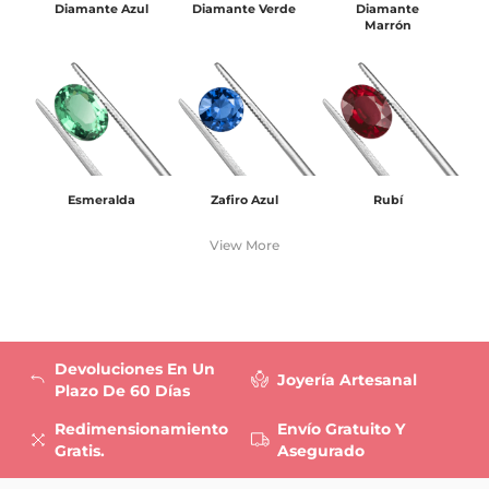
Diamante Azul
Diamante Verde
Diamante
Marrón
Esmeralda
Zafiro Azul
Rubí
View More
Devoluciones En Un
Joyería Artesanal
Plazo De 60 Días
Redimensionamiento
Envío Gratuito Y
Gratis.
Asegurado