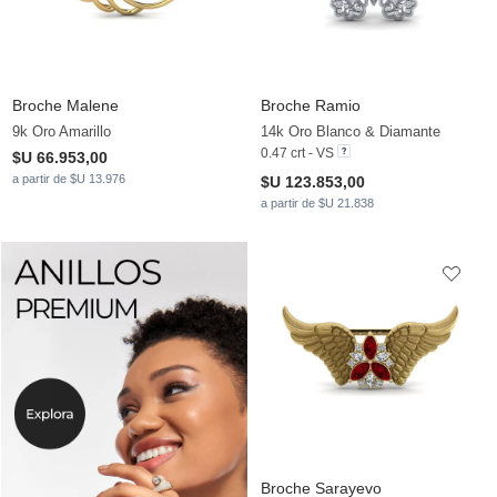
Broche Malene
Broche Ramio
9k Oro Amarillo
14k Oro Blanco & Diamante
0.47 crt - VS
$U 66.953,00
a partir de $U 13.976
$U 123.853,00
a partir de $U 21.838
Broche Sarayevo