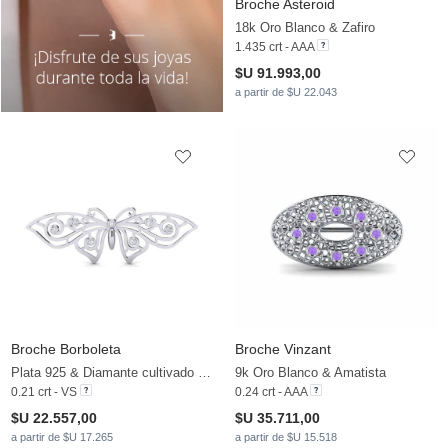
Broche Asteroid
18k Oro Blanco & Zafiro
1.435 crt - AAA
$U 91.993,00
a partir de $U 22.043
Broche Borboleta
Broche Vinzant
Plata 925 & Diamante cultivado en laboratorio
9k Oro Blanco & Amatista
0.21 crt - VS
0.24 crt - AAA
$U 22.557,00
$U 35.711,00
a partir de $U 17.265
a partir de $U 15.518