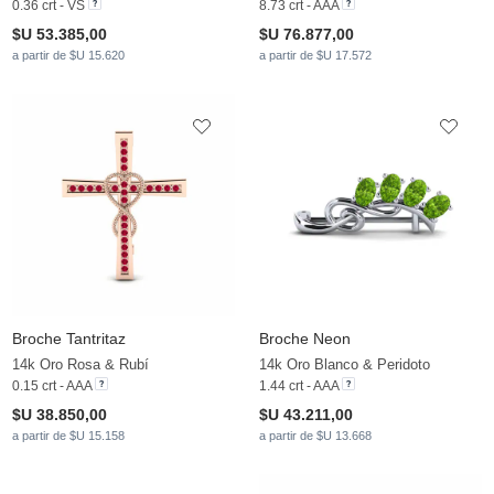
0.36 crt - VS
8.73 crt - AAA
$U 53.385,00
$U 76.877,00
a partir de $U 15.620
a partir de $U 17.572
Broche Tantritaz
Broche Neon
14k Oro Rosa & Rubí
14k Oro Blanco & Peridoto
0.15 crt - AAA
1.44 crt - AAA
$U 38.850,00
$U 43.211,00
a partir de $U 15.158
a partir de $U 13.668