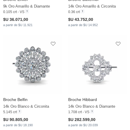
9k Oro Amarillo & Diamante
14k Oro Amarillo & Circonita
0.105 crt - VS
0.36 crt
$U 36.071,00
$U 43.752,00
a partir de $U 11.921
a partir de $U 14.952
Broche Belfin
Broche Hibbard
14k Oro Blanco & Circonita
14k Oro Blanco & Diamante
5.145 crt
1.708 crt - VS
$U 90.805,00
$U 282.599,00
a partir de $U 18.190
a partir de $U 20.039