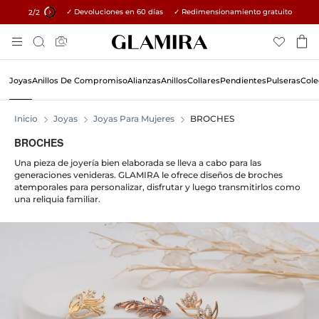
✓ Devoluciones en 60 días ✓ Redimensionamiento gratuito
15% en todos los pedidos →
2
/2
Skip
Búsqueda
To
Content
Joyas
Anillos De Compromiso
Alianzas
Anillos
Collares
Pendientes
Pulseras
Cole
Inicio
Joyas
Joyas Para Mujeres
BROCHES
BROCHES
Una pieza de joyería bien elaborada se lleva a cabo para las
generaciones venideras. GLAMIRA le ofrece diseños de broches
atemporales para personalizar, disfrutar y luego transmitirlos como
una reliquia familiar.