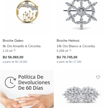
Broche Dalen
Broche Helmut
9k Oro Amarillo & Circonita
14k Oro Blanco & Circonita
2.15 crt
5.258 crt
$U 56.060,00
$U 70.745,00
a partir de $U 19.063
a partir de $U 17.265