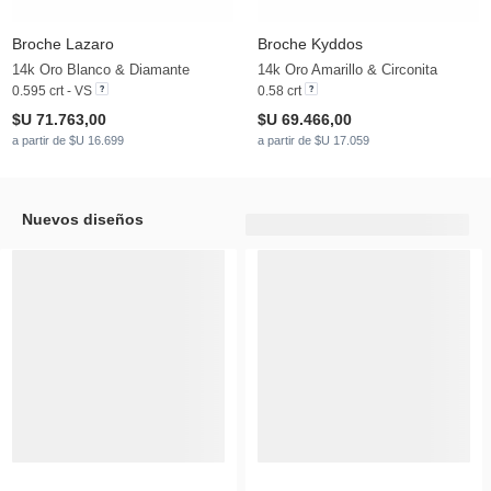
Broche Lazaro
Broche Kyddos
14k Oro Blanco & Diamante
14k Oro Amarillo & Circonita
0.595 crt - VS
0.58 crt
$U 71.763,00
$U 69.466,00
a partir de $U 16.699
a partir de $U 17.059
Nuevos diseños