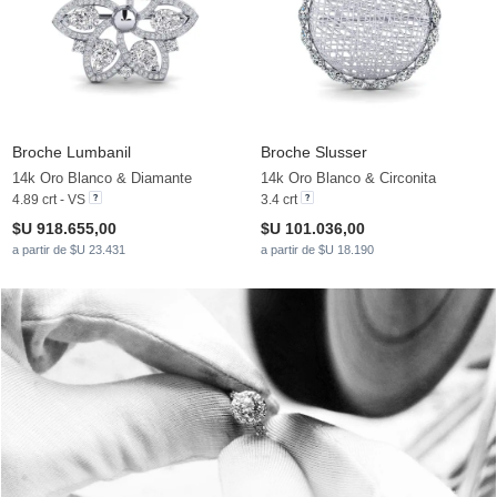
Broche Lumbanil
Broche Slusser
14k Oro Blanco & Diamante
14k Oro Blanco & Circonita
4.89 crt - VS
3.4 crt
$U 918.655,00
$U 101.036,00
a partir de $U 23.431
a partir de $U 18.190