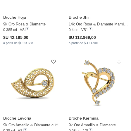
Broche Hoja
Broche Jhin
9k Oro Rosa & Diamante
14k Oro Rosa & Diamante Marrón & Circonita
0.385 crt - VS
0.4 crt - VS1
$U 42.185,00
$U 112.969,00
a partir de $U 23.688
a partir de $U 14.901
Broche Levoria
Broche Kermina
9k Oro Amarillo & Diamante cultivado en laboratorio
9k Oro Amarillo & Diamante
0.25 crt - VS
0.98 crt - VS