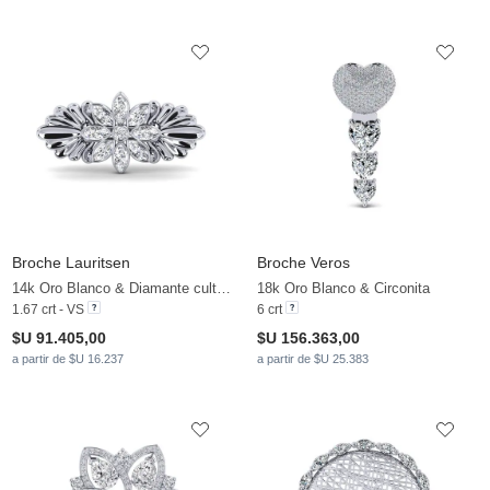
Broche Lauritsen
Broche Veros
14k Oro Blanco & Diamante cultivado en laboratorio
18k Oro Blanco & Circonita
1.67 crt - VS
6 crt
$U 91.405,00
$U 156.363,00
a partir de $U 16.237
a partir de $U 25.383