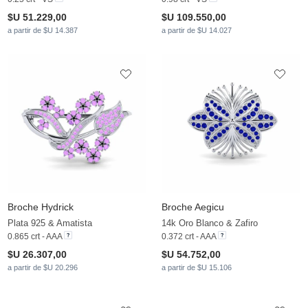
$U 51.229,00
$U 109.550,00
a partir de $U 14.387
a partir de $U 14.027
Broche Hydrick
Broche Aegicu
Plata 925 & Amatista
14k Oro Blanco & Zafiro
0.865 crt - AAA
0.372 crt - AAA
$U 26.307,00
$U 54.752,00
a partir de $U 20.296
a partir de $U 15.106