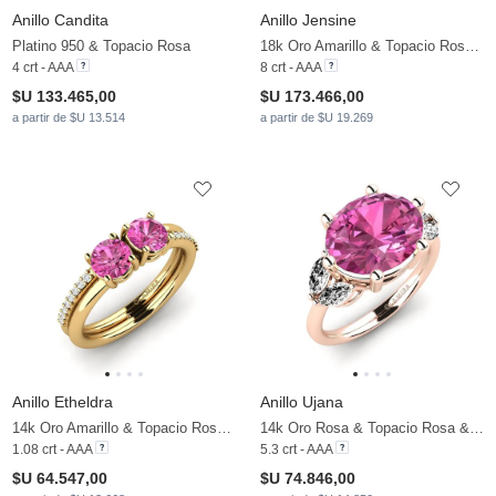
Anillo Candita
Anillo Jensine
Platino 950 & Topacio Rosa
18k Oro Amarillo & Topacio Rosa & Moissanita
4 crt - AAA
8 crt - AAA
$U 133.465,00
$U 173.466,00
a partir de $U 13.514
a partir de $U 19.269
Anillo Etheldra
Anillo Ujana
14k Oro Amarillo & Topacio Rosa & Moissanita
14k Oro Rosa & Topacio Rosa & Moissanita
1.08 crt - AAA
5.3 crt - AAA
$U 64.547,00
$U 74.846,00