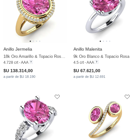
Anillo Jermelia
Anillo Malenita
18k Oro Amarillo & Topacio Rosa & Moissanita
9k Oro Blanco & Topacio Rosa
4.728 crt - AAA
4.5 crt - AAA
$U 138.314,00
$U 67.621,00
a partir de $U 18.190
a partir de $U 12.691