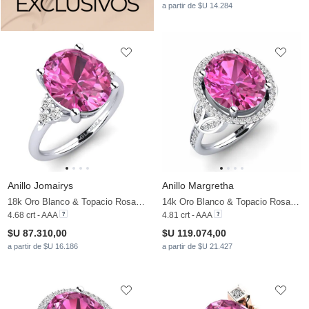
a partir de $U 14.284
Anillo Jomairys
Anillo Margretha
18k Oro Blanco & Topacio Rosa & Moissanita
14k Oro Blanco & Topacio Rosa & Moissanita
4.68 crt - AAA
4.81 crt - AAA
$U 87.310,00
$U 119.074,00
a partir de $U 16.186
a partir de $U 21.427