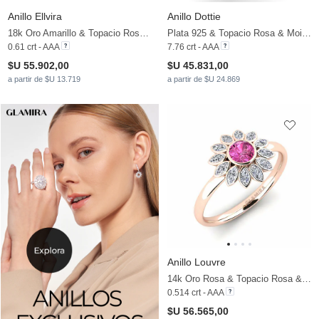
Anillo Ellvira
Anillo Dottie
18k Oro Amarillo & Topacio Rosa & Moissanita
Plata 925 & Topacio Rosa & Moissanita
0.61 crt - AAA
7.76 crt - AAA
$U 55.902,00
$U 45.831,00
a partir de $U 13.719
a partir de $U 24.869
Anillo Louvre
14k Oro Rosa & Topacio Rosa & Moissanita
0.514 crt - AAA
$U 56.565,00