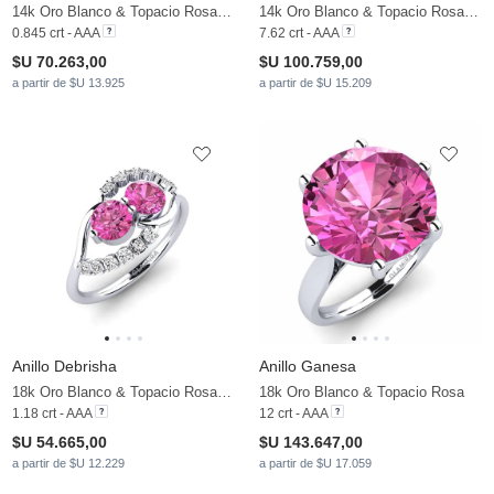
14k Oro Blanco & Topacio Rosa & Moissanita
14k Oro Blanco & Topacio Rosa & Moissanita
0.845 crt - AAA
7.62 crt - AAA
$U 70.263,00
$U 100.759,00
a partir de $U 13.925
a partir de $U 15.209
Anillo Debrisha
Anillo Ganesa
18k Oro Blanco & Topacio Rosa & Moissanita
18k Oro Blanco & Topacio Rosa
1.18 crt - AAA
12 crt - AAA
$U 54.665,00
$U 143.647,00
a partir de $U 12.229
a partir de $U 17.059