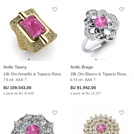
Anillo Tawny
Anillo Brage
14k Oro Amarillo & Topacio Rosa
18k Oro Blanco & Topacio Rosa & Moissanita
7.6 crt - AAA
0.74 crt - AAA
$U 109.543,00
$U 91.942,00
a partir de $U 16.648
a partir de $U 16.237