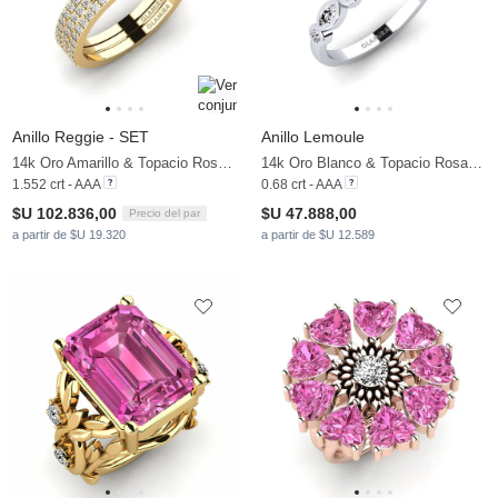
Anillo Reggie - SET
Anillo Lemoule
14k Oro Amarillo & Topacio Rosa & Moissanita
14k Oro Blanco & Topacio Rosa & Moissanita
1.552 crt - AAA
0.68 crt - AAA
$U 102.836,00
$U 47.888,00
Precio del par
a partir de $U 19.320
a partir de $U 12.589