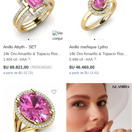
Anillo Abyth - SET
Anillo meñique Lytho
14k Oro Amarillo & Topacio Rosa & Moissanita
14k Oro Amarillo & Topacio Rosa & Moissanita
1.404 crt - AAA
0.486 crt - AAA
$U 88.821,00
$U 46.460,00
Precio del par
a partir de $U 22.711
a partir de $U 13.411