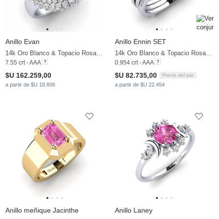
Anillo Evan
Anillo Ennin SET
14k Oro Blanco & Topacio Rosa & Moissanita
14k Oro Blanco & Topacio Rosa & Moissanita
7.55 crt - AAA
0.954 crt - AAA
$U 162.259,00
$U 82.735,00
Precio del par
a partir de $U 18.806
a partir de $U 22.454
Anillo meñique Jacinthe
Anillo Laney