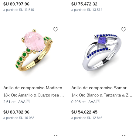
$U 89.797,96
$U 75.472,32
a partir de $U 11.510
a partir de $U 13.514
Anillo de compromiso Madizen
Anillo de compromiso Samar
18k Oro Amarillo & Cuarzo rosa & Esmeralda & Zafiro
14k Oro Blanco & Tanzanita & Zafiro
2.61 crt - AAA
0.296 crt - AAA
$U 83.782,96
$U 54.622,45
a partir de $U 16.083
a partir de $U 12.846