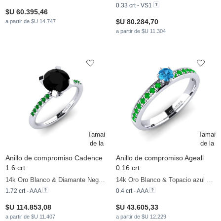
0.33 crt - VS1
$U 60.395,46
$U 80.284,70
a partir de $U 14.747
a partir de $U 11.304
Anillo de compromiso Cadence
Anillo de compromiso Ageall
1.6 crt
0.16 crt
14k Oro Blanco & Diamante Negro & Esmeralda
14k Oro Blanco & Topacio azul & Esmeralda
1.72 crt - AAA
0.4 crt - AAA
$U 114.853,08
$U 43.605,33
a partir de $U 11.407
a partir de $U 12.229