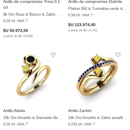
Anillo de compromiso Trina 0.1
Anillo de compromiso Dobrila
crt
Platino 950 & Turmalina verde & Zafiro
9k Oro Rosa & Blanco & Zafiro & Esmeralda
0.58 crt - AAA
0.24 crt - AAA
$U 123.974,40
$U 50.972,00
a partir de $U 13.411
a partir de $U 13.565
Anillo Adsila
Anillo Zarlish
18k Oro Amarillo & Diamante Negro & Diamante Amarillo
14k Oro Amarillo & Zafiro amarillo & Zafiro
0.26 crt - AAA
0.235 crt - AAA