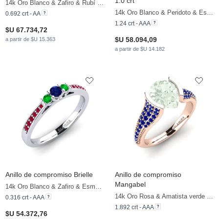
1.0 crt
14k Oro Blanco & Zafiro & Rubí & Esmeralda
14k Oro Blanco & Peridoto & Esmeralda & Zafiro
0.692 crt - AA
1.24 crt - AAA
$U 67.734,72
$U 58.094,09
a partir de $U 15.363
a partir de $U 14.182
Anillo de compromiso Brielle
Anillo de compromiso
Mangabel
14k Oro Blanco & Zafiro & Esmeralda & Rubí
14k Oro Rosa & Amatista verde & Zafiro
0.316 crt - AAA
1.892 crt - AAA
$U 54.372,76