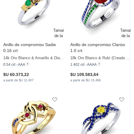
Anillo de compromiso Sadie
Anillo de compromiso Clariss
0.16 crt
1.0 crt
14k Oro Blanco & Amarillo & Diamante Negro & Esmeralda & Diamante Amarillo & Zafiro
18k Oro Blanco & Rubí (Creado en laboratorio) & Zafiro & Esmeralda
0.54 crt - AAA
1.402 crt - AAAA
$U 60.373,22
$U 109.583,64
a partir de $U 11.407
a partir de $U 15.466