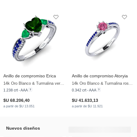
Anillo de compromiso Erica
Anillo de compromiso Atoryia
14k Oro Blanco & Turmalina verde & Esmeralda & Zafiro
14k Oro Blanco & Turmalina rosa & Zafiro & Diamante Negro
1.238 crt - AAA
0.342 crt - AAA
$U 68.206,40
$U 41.633,13
a partir de $U 13.051
a partir de $U 11.921
Nuevos diseños