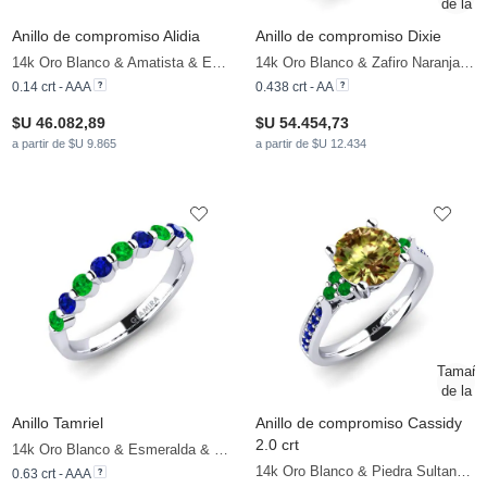
Anillo de compromiso Alidia
Anillo de compromiso Dixie
14k Oro Blanco & Amatista & Esmeralda
14k Oro Blanco & Zafiro Naranja & Esmeralda
0.14 crt - AAA
0.438 crt - AA
$U 46.082,89
$U 54.454,73
a partir de $U 9.865
a partir de $U 12.434
Anillo Tamriel
Anillo de compromiso Cassidy
2.0 crt
14k Oro Blanco & Esmeralda & Zafiro
14k Oro Blanco & Piedra Sultana & Esmeralda & Zafiro
0.63 crt - AAA