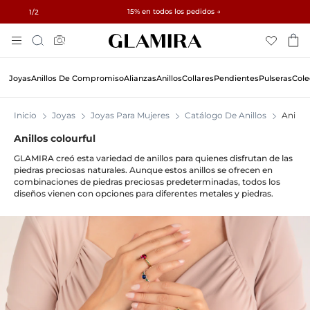
✓ Devoluciones en 60 días ✓ Redimensionamiento gratuito
15% en todos los pedidos →
1
/2
Skip
Búsqueda
To
Content
Joyas
Anillos De Compromiso
Alianzas
Anillos
Collares
Pendientes
Pulseras
Cole
Inicio
Joyas
Joyas Para Mujeres
Catálogo De Anillos
Anillos
Anillos colourful
GLAMIRA creó esta variedad de anillos para quienes disfrutan de las
piedras preciosas naturales. Aunque estos anillos se ofrecen en
combinaciones de piedras preciosas predeterminadas, todos los
diseños vienen con opciones para diferentes metales y piedras.