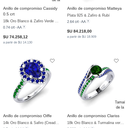
Anillo de compromiso Cassidy
Anillo de compromiso Matteya
0.5 crt
Plata 925 & Zafiro & Rubí
18k Oro Blanco & Zafiro Verde & Esmeralda & Zafiro
2.64 crt - AA
0.74 crt - AA
$U 84.218,00
$U 74.258,12
a partir de $U 18.909
a partir de $U 14.130
Anillo de compromiso Oiffe
Anillo de compromiso Clariss
14k Oro Blanco & Safiro (Creado en Laboratorio) & Esmeralda & Zafiro
18k Oro Blanco & Turmalina verde & Zafiro & Esmeralda