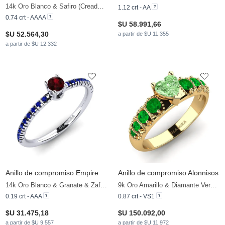
14k Oro Blanco & Safiro (Creado en Laboratorio) & Esmeralda
1.12 crt - AA
0.74 crt - AAAA
$U 58.991,66
$U 52.564,30
a partir de $U 11.355
a partir de $U 12.332
Anillo de compromiso Empire
Anillo de compromiso Alonnisos
14k Oro Blanco & Granate & Zafiro
9k Oro Amarillo & Diamante Verde & Esmeralda
0.19 crt - AAA
0.87 crt - VS1
$U 31.475,18
$U 150.092,00
a partir de $U 9.557
a partir de $U 11.972