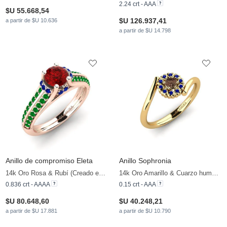
2.24 crt - AAA
$U 55.668,54
$U 126.937,41
a partir de $U 10.636
a partir de $U 14.798
Anillo de compromiso Eleta
Anillo Sophronia
14k Oro Rosa & Rubí (Creado en laboratorio) & Esmeralda & Zafiro
14k Oro Amarillo & Cuarzo humo & Zafiro
0.836 crt - AAAA
0.15 crt - AAA
$U 80.648,60
$U 40.248,21
a partir de $U 17.881
a partir de $U 10.790