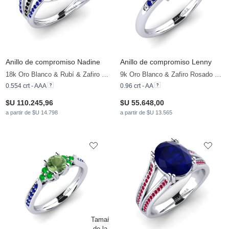
Anillo de compromiso Nadine
Anillo de compromiso Lenny
18k Oro Blanco & Rubí & Zafiro & Diamante Negro
9k Oro Blanco & Zafiro Rosado & Esmeralda & Zafiro
0.554 crt - AAA
0.96 crt - AA
$U 110.245,96
$U 55.648,00
a partir de $U 14.798
a partir de $U 13.565