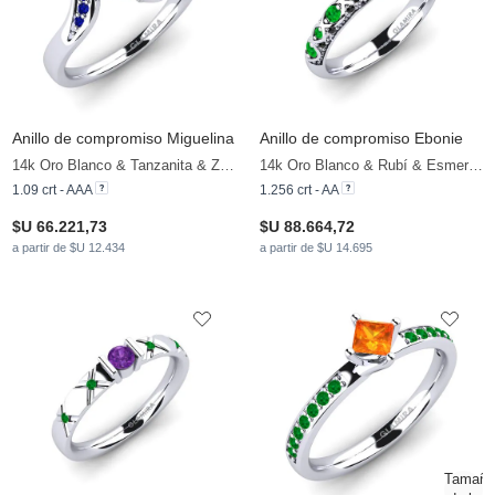
Anillo de compromiso Miguelina
Anillo de compromiso Ebonie
14k Oro Blanco & Tanzanita & Zafiro
14k Oro Blanco & Rubí & Esmeralda & Diamante Negro
1.09 crt - AAA
1.256 crt - AA
$U 66.221,73
$U 88.664,72
a partir de $U 12.434
a partir de $U 14.695