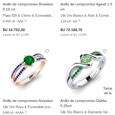
Anillo de compromiso Roselina
Anillo de compromiso Ageall 1.0
0.16 crt
crt
Plata 925 & Citrino & Esmeralda & Zafiro
14k Oro Blanco & Rubí & Esmeralda
0.456 crt - AAA
1.24 crt - AA
$U 18.702,00
$U 72.186,76
a partir de $U 12.589
a partir de $U 13.359
Anillo de compromiso Aniyalise
Anillo de compromiso Dahlia
0.25crt
14k Oro Rosa & Esmeralda (creada en laboratorio) & Zafiro
14k Oro Blanco & Diamante Verde & Esmeralda
0.68 crt - AAAA