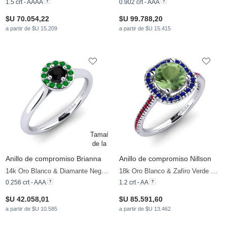
1.5 crt - AAAA
0.902 crt - AAA
$U 70.054,22
$U 99.788,20
a partir de $U 15.209
a partir de $U 15.415
Anillo de compromiso Brianna
Anillo de compromiso Nillson
14k Oro Blanco & Diamante Negro & Esmeralda
18k Oro Blanco & Zafiro Verde & Zafiro & Rubí
0.256 crt - AAA
1.2 crt - AA
$U 42.058,01
$U 85.591,60
a partir de $U 10.585
a partir de $U 13.462