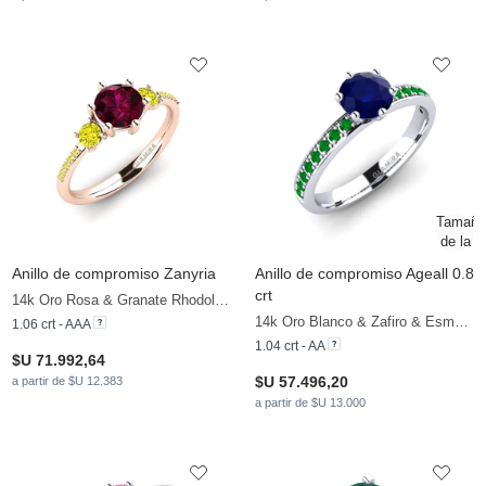
Anillo de compromiso Zanyria
Anillo de compromiso Ageall 0.8
crt
14k Oro Rosa & Granate Rhodolite & Diamante Amarillo & Zafiro amarillo
14k Oro Blanco & Zafiro & Esmeralda
1.06 crt - AAA
1.04 crt - AA
$U 71.992,64
$U 57.496,20
a partir de $U 12.383
a partir de $U 13.000