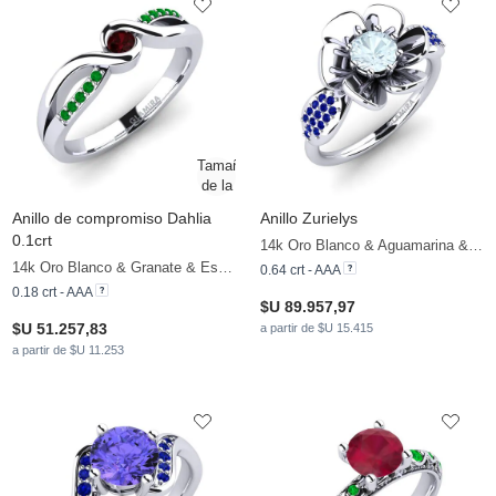
Anillo de compromiso Dahlia
Anillo Zurielys
0.1crt
14k Oro Blanco & Aguamarina & Zafiro
14k Oro Blanco & Granate & Esmeralda
0.64 crt - AAA
0.18 crt - AAA
$U 89.957,97
$U 51.257,83
a partir de $U 15.415
a partir de $U 11.253