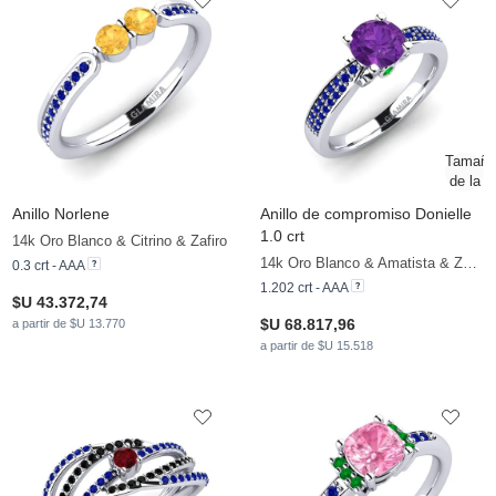
Anillo Norlene
Anillo de compromiso Donielle
1.0 crt
14k Oro Blanco & Citrino & Zafiro
14k Oro Blanco & Amatista & Zafiro & Esmeralda
0.3 crt - AAA
1.202 crt - AAA
$U 43.372,74
$U 68.817,96
a partir de $U 13.770
a partir de $U 15.518