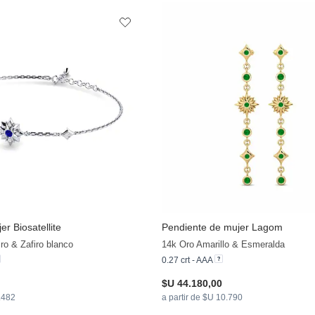
er Biosatellite
Pendiente de mujer Lagom
ro & Zafiro blanco
14k Oro Amarillo & Esmeralda
0.27 crt - AAA
$U 44.180,00
0.482
a partir de $U 10.790