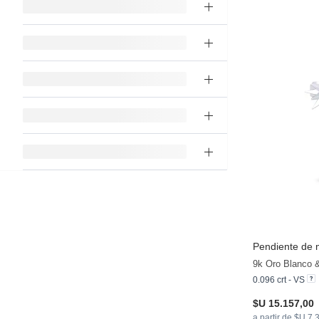
Pendiente de 
9k Oro Blanco 
0.096 crt - VS
$U 15.157,00
a partir de $U 7.