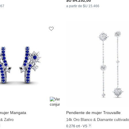
$U 84.292,00
067
a partir de $U 15.466
mujer Mangata
Pendiente de mujer Trouvaille
& Zafiro
14k Oro Blanco & Diamante cultivado 
0.276 crt - VS