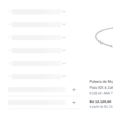
Pulsera de Muj
Plata 925 & Zafi
0.132 crt - AAA
$U 12.125,00
a partir de $U 1