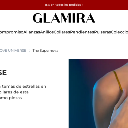
✓ Devoluciones en 60 días ✓ Redimensionamiento gratuito
15% en todos los pedidos →
 Compromiso
Alianzas
Anillos
Collares
Pendientes
Pulseras
Colecci
OVE UNIVERSE
The Supernova
SE
 temas de estrellas en
ollares de esta
omo piezas