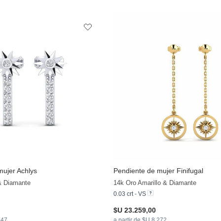
mujer Achlys
Pendiente de mujer Finifugal
& Diamante
14k Oro Amarillo & Diamante
0.03 crt - VS
$U 23.259,00
347
a partir de $U 8.272