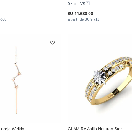
0.4 crt - VS
$U 44.630,00
3.668
a partir de $U 9.711
 oreja Welkin
GLAMIRA
Anillo Neutron Star