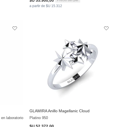
$U 55.900,00
Precio del par
a partir de $U 15.312
GLAMIRA
Anillo Magellanic Cloud
en laboratorio
Platino 950
$U 52.372,00