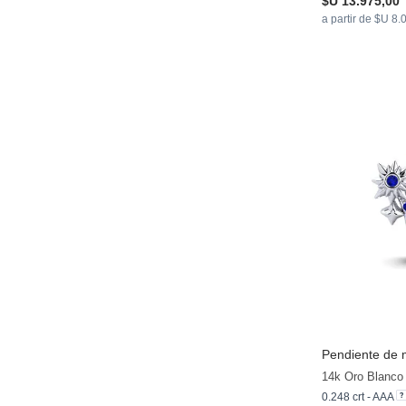
$U 13.975,00
a partir de $U 8.
Pendiente de 
14k Oro Blanco 
0.248 crt - AAA