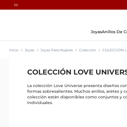
1
/2
Skip
To
Content
Joyas
Anillos De
Inicio
Joyas
Joyas Para Mujeres
Colección
COLECCIÓN L
COLECCIÓN LOVE UNIVER
La colección Love Universe presenta diseños con
formas sobresalientes. Muchos anillos, aretes y c
colección están disponibles como conjuntos y c
individuales.