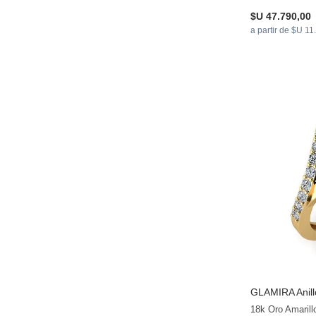
$U 47.790,00
a partir de $U 11
GLAMIRA
Anil
18k Oro Amarill