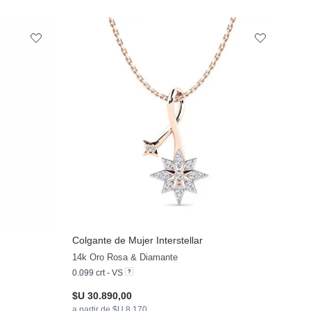
Colgante de Mujer Interstellar
14k Oro Rosa & Diamante
0.099 crt - VS
$U 30.890,00
a partir de $U 8.170