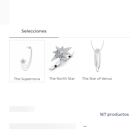
Selecciones
The North Star
The Star of Venus
The Supernova
167
productos 