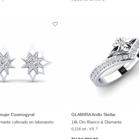
mujer Cosmogyral
GLAMIRA
Anillo Stellar
mante cultivado en laboratorio
14k Oro Blanco & Diamante
0.216 crt - VS