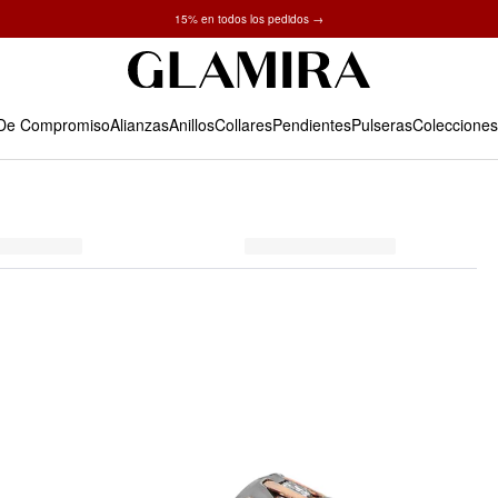
✓ Devoluciones en 60 días ✓ Redimensionamiento gratuito
15% en todos los pedidos →
 De Compromiso
Alianzas
Anillos
Collares
Pendientes
Pulseras
Colecciones