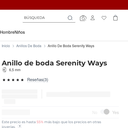
Búsqueda
Búsqueda
Búsqueda
Hombre
Niños
Inicio
Anillos De Boda
Anillo De Boda Serenity Ways
Anillo de boda Serenity Ways
6,5 mm
Reseñas(3)
95.6667
100
% of
15%
DE DESCUENTO
Este precio es hasta
55%
más bajo que los precios en otras
joyerías.