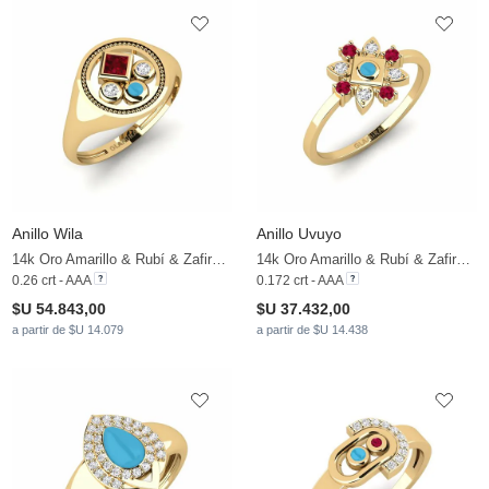
Anillo Wila
Anillo Uvuyo
14k Oro Amarillo & Rubí & Zafiro blanco
14k Oro Amarillo & Rubí & Zafiro blanco
0.26 crt - AAA
0.172 crt - AAA
$U 54.843,00
$U 37.432,00
a partir de $U 14.079
a partir de $U 14.438