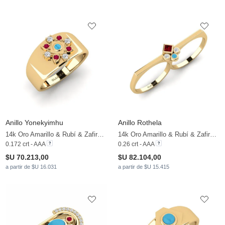
Anillo Yonekyimhu
Anillo Rothela
14k Oro Amarillo & Rubí & Zafiro blanco
14k Oro Amarillo & Rubí & Zafiro blanco
0.172 crt - AAA
0.26 crt - AAA
$U 70.213,00
$U 82.104,00
a partir de $U 16.031
a partir de $U 15.415