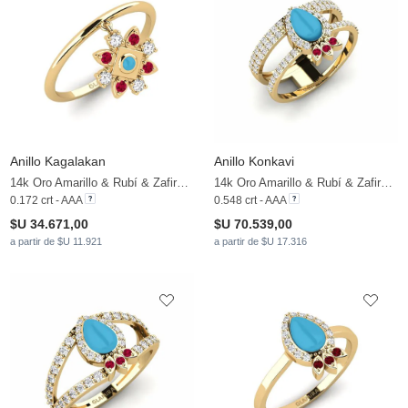
Anillo Kagalakan
Anillo Konkavi
14k Oro Amarillo & Rubí & Zafiro blanco
14k Oro Amarillo & Rubí & Zafiro blanco
0.172 crt - AAA
0.548 crt - AAA
$U 34.671,00
$U 70.539,00
a partir de $U 11.921
a partir de $U 17.316