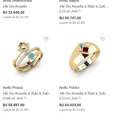
Anillo Misericordia
Anillo Napoli
14k Oro Amarillo
14k Oro Amarillo & Rubí & Zafiro blanco
0.21 crt - AAA
$U 32.646,00
a partir de $U 10.739
$U 53.747,00
a partir de $U 16.083
Anillo Pistoia
Anillo Pokles
14k Oro Amarillo & Rubí & Zafiro blanco
14k Oro Amarillo & Rubí & Zafiro blanco
0.266 crt - AAA
0.32 crt - AAA
$U 58.897,00
$U 64.633,00
a partir de $U 15.055
a partir de $U 14.541