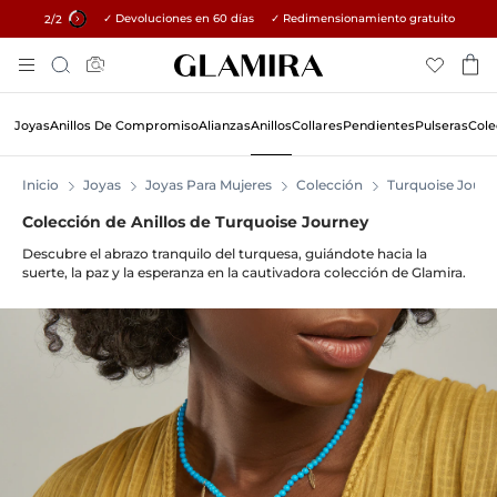
✓ Devoluciones en 60 días ✓ Redimensionamiento gratuito
15% en todos los pedidos →
1
/2
Skip
Búsqueda
To
Content
Joyas
Anillos De Compromiso
Alianzas
Anillos
Collares
Pendientes
Pulseras
Cole
Inicio
Joyas
Joyas Para Mujeres
Colección
Turquoise Journ
Colección de Anillos de Turquoise Journey
Descubre el abrazo tranquilo del turquesa, guiándote hacia la
suerte, la paz y la esperanza en la cautivadora colección de Glamira.