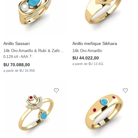
Anillo Sassari
Anillo meñique Sikhara
14k Oro Amarillo & Rubí & Zafiro blanco & Perla blanca
14k Oro Amarillo
0.129 crt - AAA
$U 44.022,00
a partir de $U 13.411
$U 70.088,00
a partir de $U 16.956