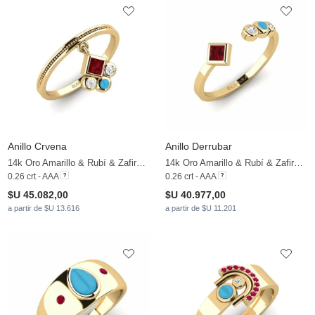
Anillo Crvena
Anillo Derrubar
14k Oro Amarillo & Rubí & Zafiro blanco
14k Oro Amarillo & Rubí & Zafiro blanco
0.26 crt - AAA
0.26 crt - AAA
$U 45.082,00
$U 40.977,00
a partir de $U 13.616
a partir de $U 11.201