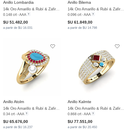
Anillo Lombardia
Anillo Bilema
14k Oro Amarillo & Rubí & Zafiro blanco
14k Oro Amarillo & Rubí & Zafiro blanco
0.148 crt - AAA
0.096 crt - AAA
$U 51.482,00
$U 61.849,00
a partir de $U 16.031
a partir de $U 14.798
Anillo Atolm
Anillo Kalmte
14k Oro Amarillo & Rubí & Zafiro blanco & Perla blanca
14k Oro Amarillo & Rubí & Zafiro blanco
0.34 crt - AAA
0.868 crt - AAA
$U 65.676,00
$U 77.551,00
a partir de $U 16.237
a partir de $U 20.450