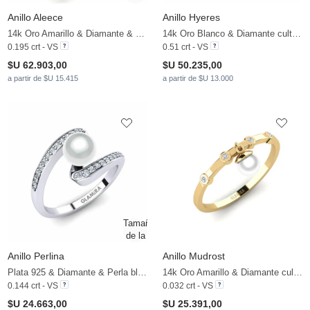
Anillo Aleece
Anillo Hyeres
14k Oro Amarillo & Diamante & Perla blanca
14k Oro Blanco & Diamante cultivado en laboratorio & Perla blanca
0.195 crt - VS
0.51 crt - VS
$U 62.903,00
$U 50.235,00
a partir de $U 15.415
a partir de $U 13.000
Anillo Perlina
Anillo Mudrost
Plata 925 & Diamante & Perla blanca
14k Oro Amarillo & Diamante cultivado en laboratorio & Perla blanca
0.144 crt - VS
0.032 crt - VS
$U 24.663,00
$U 25.391,00