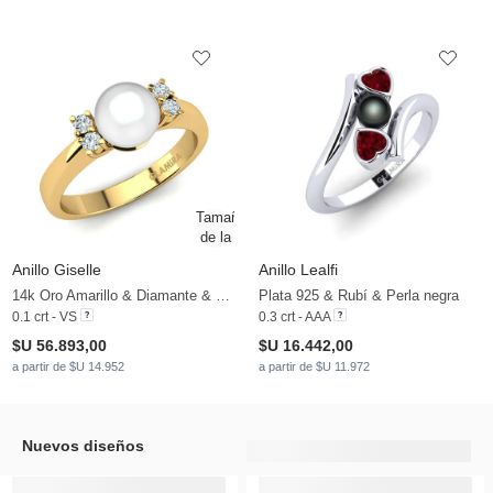
Anillo Giselle
Anillo Lealfi
14k Oro Amarillo & Diamante & Perla blanca
Plata 925 & Rubí & Perla negra
0.1 crt - VS
0.3 crt - AAA
$U 56.893,00
$U 16.442,00
a partir de $U 14.952
a partir de $U 11.972
Nuevos diseños