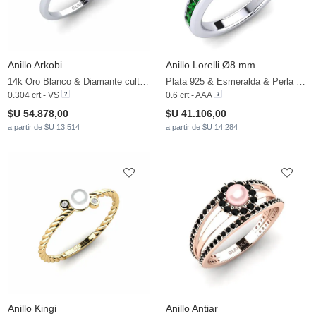
Anillo Arkobi
Anillo Lorelli Ø8 mm
14k Oro Blanco & Diamante cultivado en laboratorio & Perla blanca
Plata 925 & Esmeralda & Perla blanca
0.304 crt - VS
0.6 crt - AAA
$U 54.878,00
$U 41.106,00
a partir de $U 13.514
a partir de $U 14.284
Anillo Kingi
Anillo Antiar