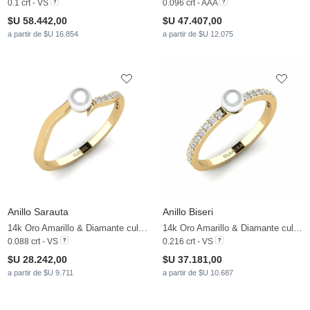
0.1 crt - VS
0.096 crt - AAA
$U 58.442,00
$U 47.407,00
a partir de $U 16.854
a partir de $U 12.075
Anillo Sarauta
Anillo Biseri
14k Oro Amarillo & Diamante cultivado en laboratorio & Perla blanca
14k Oro Amarillo & Diamante cultivado en laboratorio & Perla blanca
0.088 crt - VS
0.216 crt - VS
$U 28.242,00
$U 37.181,00
a partir de $U 9.711
a partir de $U 10.687