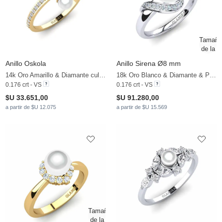
Anillo Oskola
Anillo Sirena Ø8 mm
14k Oro Amarillo & Diamante cultivado en laboratorio & Perla blanca
18k Oro Blanco & Diamante & Perla blanca
0.176 crt - VS
0.176 crt - VS
$U 33.651,00
$U 91.280,00
a partir de $U 12.075
a partir de $U 15.569