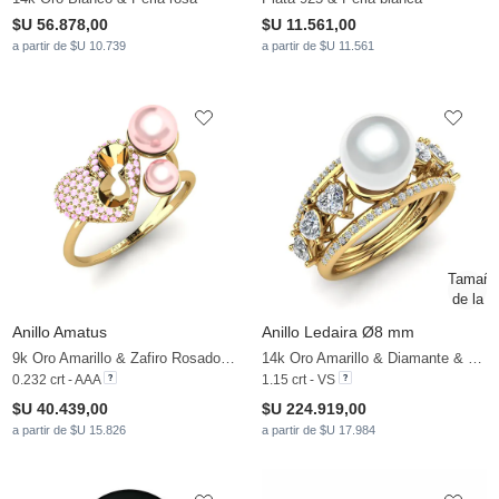
$U 56.878,00
$U 11.561,00
a partir de $U 10.739
a partir de $U 11.561
Anillo Amatus
Anillo Ledaira Ø8 mm
9k Oro Amarillo & Zafiro Rosado & Perla rosa
14k Oro Amarillo & Diamante & Perla blanca
0.232 crt - AAA
1.15 crt - VS
$U 40.439,00
$U 224.919,00
a partir de $U 15.826
a partir de $U 17.984