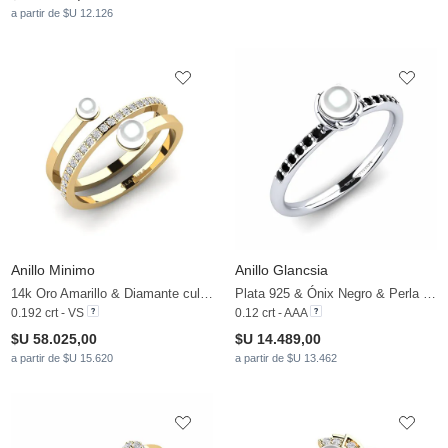
a partir de $U 12.126
Anillo Minimo
Anillo Glancsia
14k Oro Amarillo & Diamante cultivado en laboratorio & Perla blanca
Plata 925 & Ónix Negro & Perla blanca
0.192 crt - VS
0.12 crt - AAA
$U 58.025,00
$U 14.489,00
a partir de $U 15.620
a partir de $U 13.462