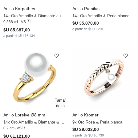
Anillo Karpathes
Anillo Pumilus
14k Oro Amarillo & Diamante cultivado en laboratorio & Perla blanca
14k Oro Amarillo & Perla blanca
0.368 crt - VS
$U 35.070,00
a partir de $U 11.201
$U 85.687,00
a partir de $U 16.134
Anillo Lorelye Ø8 mm
Anillo Kromer
14k Oro Amarillo & Diamante & Perla blanca
9k Oro Rosa & Perla blanca
0.2 crt - VS
$U 29.032,00
a partir de $U 10.739
$U 61.121,00