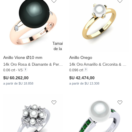
Anillo Vione Ø10 mm
Anillo Orego
14k Oro Rosa & Diamante & Perla negra
14k Oro Amarillo & Circonita & Perla blanca
0.06 crt - VS
0.096 crt
$U 60.262,00
$U 42.474,00
a partir de $U 18.858
a partir de $U 13.308