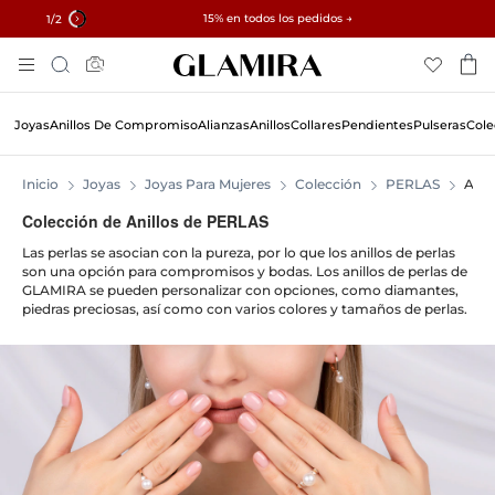
✓ Devoluciones en 60 días ✓ Redimensionamiento gratuito
15% en todos los pedidos →
1
/2
Skip
Búsqueda
To
Content
Joyas
Anillos De Compromiso
Alianzas
Anillos
Collares
Pendientes
Pulseras
Cole
Inicio
Joyas
Joyas Para Mujeres
Colección
PERLAS
Anil
Colección de Anillos de PERLAS
Las perlas se asocian con la pureza, por lo que los anillos de perlas
son una opción para compromisos y bodas. Los anillos de perlas de
GLAMIRA se pueden personalizar con opciones, como diamantes,
piedras preciosas, así como con varios colores y tamaños de perlas.