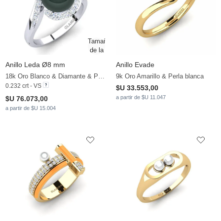
Anillo Leda Ø8 mm
Anillo Evade
18k Oro Blanco & Diamante & Perla negra
9k Oro Amarillo & Perla blanca
0.232 crt - VS
$U 33.553,00
a partir de $U 11.047
$U 76.073,00
a partir de $U 15.004