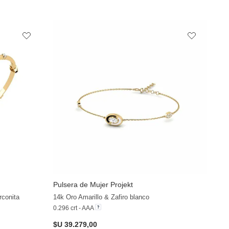
Pulsera de Mujer Projekt
+13
+20
rconita
14k Oro Amarillo & Zafiro blanco
0.296 crt - AAA
$U 39.279,00