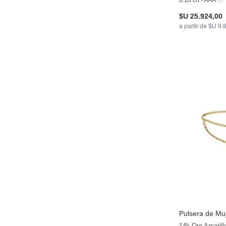
0.18 crt - AAA
$U 25.924,00
a partir de $U 9.
Pulsera de Muj
14k Oro Amarill