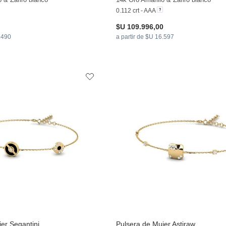
0.112 crt - AAA
$U 109.996,00
4.490
a partir de $U 16.597
er Segantini
Pulsera de Mujer Astiraw