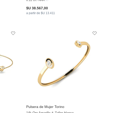
0.12 crt - AAA
$U 38.567,00
a partir de $U 13.411
Pulsera de Mujer Torino
+13
+20
14k Oro Amarillo & Zafiro blanco