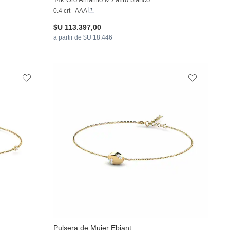
0.4 crt - AAA
$U 113.397,00
a partir de $U 18.446
Pulsera de Mujer Ebjant