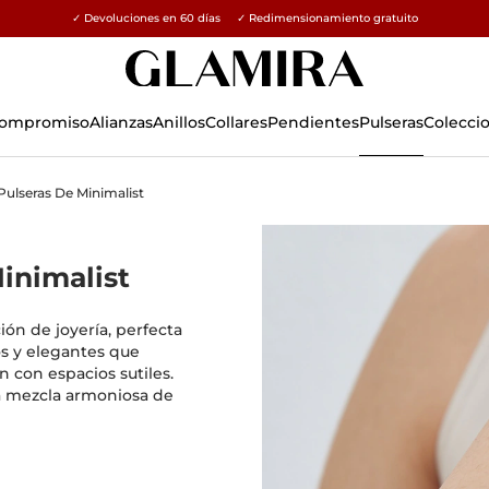
✓ Devoluciones en 60 días ✓ Redimensionamiento gratuito
15% en todos los pedidos →
 Compromiso
Alianzas
Anillos
Collares
Pendientes
Pulseras
Colecci
Pulseras De Minimalist
inimalist
ión de joyería, perfecta
los y elegantes que
n con espacios sutiles.
a mezcla armoniosa de