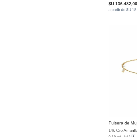
$U 136.482,0
a partir de $U 1
Pulsera de Muj
14k Oro Amarill