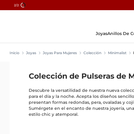
2
/2
Skip
To
Content
Joyas
Anillos De
Inicio
Joyas
Joyas Para Mujeres
Colección
Minimalist
Colección de Pulseras de M
Descubre la versatilidad de nuestra nueva colecc
para el día y la noche. Acepta los diseños sencil
presentan formas redondas, pera, ovaladas y cojí
Sumérgete en el encanto de nuestra joyería, un
estilo chic y atemporal.