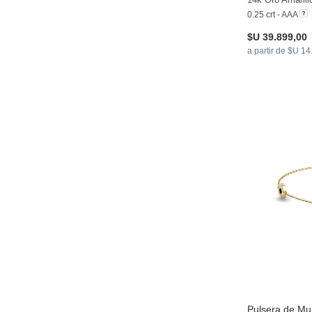
0.25 crt - AAA
$U 39.899,00
a partir de $U 1
Pulsera de Muj