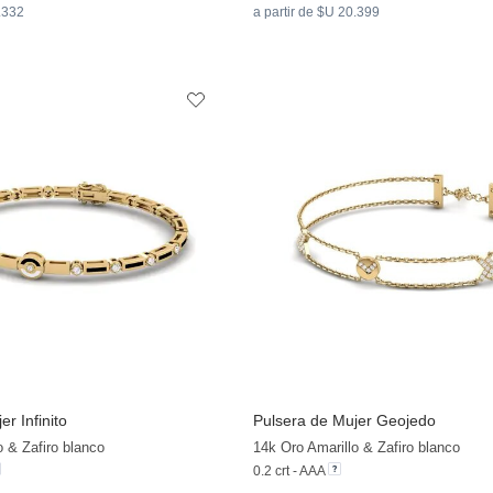
2.332
a partir de $U 20.399
r Infinito
Pulsera de Mujer Geojedo
+13
o & Zafiro blanco
14k Oro Amarillo & Zafiro blanco
0.2 crt - AAA