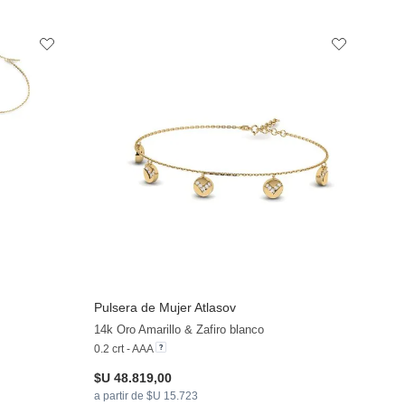
Pulsera de Mujer Atlasov
+13
+13
14k Oro Amarillo & Zafiro blanco
0.2 crt - AAA
$U 48.819,00
a partir de $U 15.723