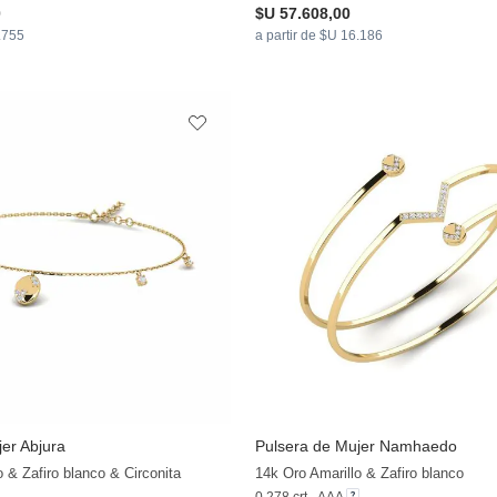
0
$U 57.608,00
8.755
a partir de $U 16.186
er Abjura
Pulsera de Mujer Namhaedo
+13
o & Zafiro blanco & Circonita
14k Oro Amarillo & Zafiro blanco