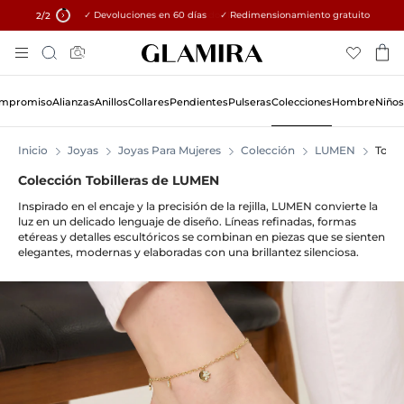
✓ Devoluciones en 60 días ✓ Redimensionamiento gratuito
15% en todos los pedidos →
2
/2
Skip
Búsqueda
To
Content
Compromiso
Alianzas
Anillos
Collares
Pendientes
Pulseras
Colecciones
Hombre
Niños
Inicio
Joyas
Joyas Para Mujeres
Colección
LUMEN
Tobi
Colección Tobilleras de LUMEN
Inspirado en el encaje y la precisión de la rejilla, LUMEN convierte la
luz en un delicado lenguaje de diseño. Líneas refinadas, formas
etéreas y detalles escultóricos se combinan en piezas que se sienten
elegantes, modernas y elaboradas con una brillantez silenciosa.