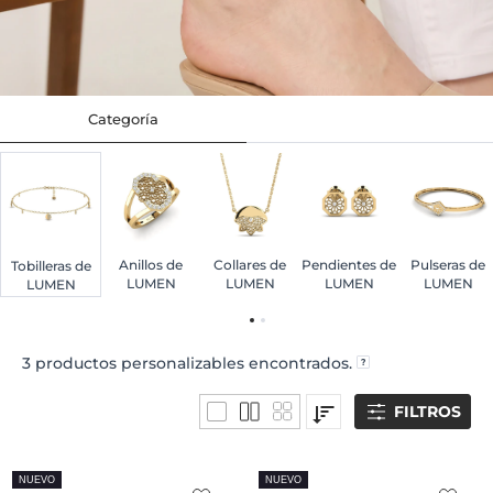
Categoría
Anillos de
Collares de
Pendientes de
Pulseras de
Tobilleras de
LUMEN
LUMEN
LUMEN
LUMEN
LUMEN
3
productos personalizables encontrados.
FILTROS
NUEVO
NUEVO