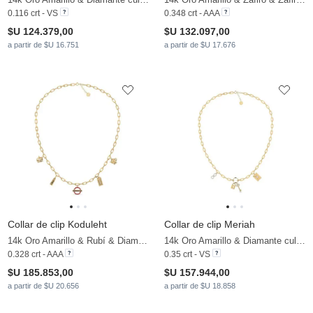
0.116 crt - VS
0.348 crt - AAA
$U 124.379,00
$U 132.097,00
a partir de $U 16.751
a partir de $U 17.676
Collar de clip Koduleht
Collar de clip Meriah
14k Oro Amarillo & Rubí & Diamante cultivado en laboratorio
14k Oro Amarillo & Diamante cultivado en laboratorio
0.328 crt - AAA
0.35 crt - VS
$U 185.853,00
$U 157.944,00
a partir de $U 20.656
a partir de $U 18.858