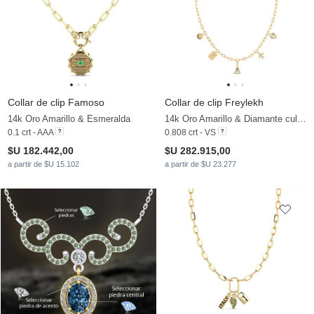
Collar de clip Famoso
Collar de clip Freylekh
14k Oro Amarillo & Esmeralda
14k Oro Amarillo & Diamante cultivado en laboratorio
0.1 crt - AAA
0.808 crt - VS
$U 182.442,00
$U 282.915,00
a partir de $U 15.102
a partir de $U 23.277