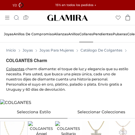
✓ Devoluciones en 60 días ✓ Redimensionamiento gratuito
15% en todos los pedidos →
1
/2
Skip
Búsqueda
To
Content
Joyas
Anillos De Compromiso
Alianzas
Anillos
Collares
Pendientes
Pulseras
Cole
Inicio
Joyas
Joyas Para Mujeres
Catálogo De Colgantes
CO
COLGANTES Charm
Colgantes
charm diamante: el toque de luz y elegancia que su estilo
necesita. Para usted, que busca una pieza única, cada uno de
nuestros dijes de diamante cuenta una historia personal.
Personalice el suyo en oro, platino, paladio o plata. Envío gratis a
Uruguay y 60 días de devolución.
Selecciona Estilo
Seleccionar Colecciones