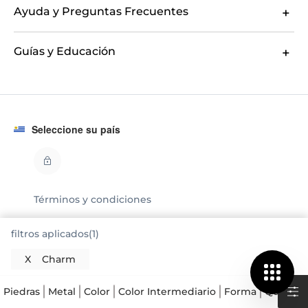
motivo no quedas satisfecha, cuentas con 60 días de
Ayuda y Preguntas Frecuentes
devolución para cambiarla o ajustarla a tus
preferencias. También ofrecemos una garantía de
por vida, que cubre cualquier defecto de fabricación,
Guías y Educación
para que puedas disfrutar de tu colgante con total
tranquilidad. Cada pieza está diseñada para
acompañarte en los momentos importantes, y con
GLAMIRA, tienes la seguridad de que estás eligiendo
calidad y servicio excepcional.
Seleccione su país
Términos y condiciones
filtros aplicados(1)
Política de privacidad
X
Charm
Legal
Piedras
Metal
Color
Color Intermediario
Forma
Quilates
© GLAMIRA 2008 - 2026