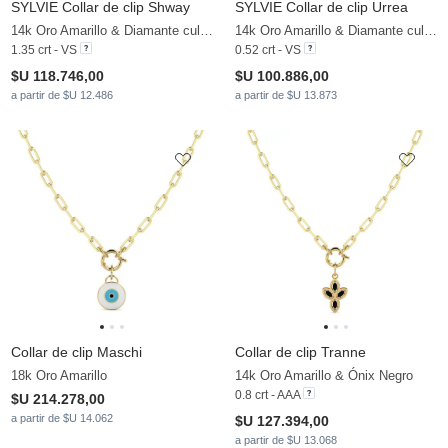
SYLVIE Collar de clip Shway
SYLVIE Collar de clip Urrea
14k Oro Amarillo & Diamante cultivado en laboratorio
14k Oro Amarillo & Diamante cultivado en laboratorio
1.35 crt - VS
0.52 crt - VS
$U 118.746,00
$U 100.886,00
a partir de $U 12.486
a partir de $U 13.873
Collar de clip Maschi
Collar de clip Tranne
18k Oro Amarillo
14k Oro Amarillo & Ónix Negro
0.8 crt - AAA
$U 214.278,00
a partir de $U 14.062
$U 127.394,00
a partir de $U 13.068