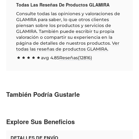
Todas Las Reseñas De Productos GLAMIRA
Consulte todas las opiniones y valoraciones de
GLAMIRA para saber, lo que otros clientes
piensan sobre los productos y servicios de
GLAMIRA. También puede escribir tu propia
valoración o compartir su experiencia en la
página de detalles de nuestros productos.
Ver
todas las reseñas de productos GLAMIRA.
avg
4.85
Reseñas(
12816
)
96.9631
100
% of
También Podría Gustarle
Explore Sus Beneficios
DETALLES DE ENVÍO