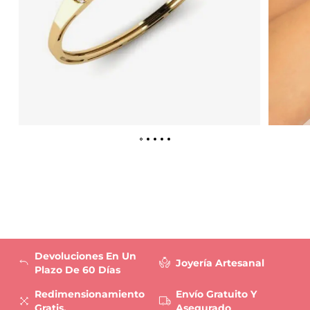
Devoluciones En Un
Joyería Artesanal
Plazo De 60 Días
Redimensionamiento
Envío Gratuito Y
Gratis.
Asegurado