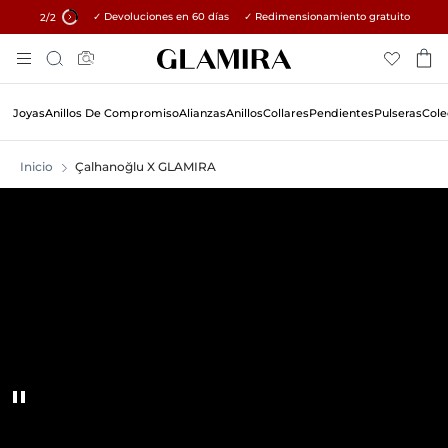
✓ Devoluciones en 60 días ✓ Redimensionamiento gratuito
15% en todos los pedidos →
2
/2
Skip
Búsqueda
To
Content
Joyas
Anillos De Compromiso
Alianzas
Anillos
Collares
Pendientes
Pulseras
Cole
Inicio
Çalhanoğlu X GLAMIRA