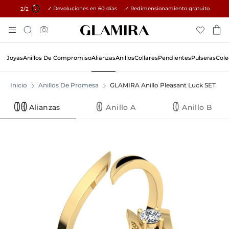
✓ Devoluciones en 60 días ✓ Redimensionamiento gratuito
15% en todos los pedidos →
1
/2
Skip
Búsqueda
To
Content
Joyas
Anillos De Compromiso
Alianzas
Anillos
Collares
Pendientes
Pulseras
Cole
Inicio
Anillos De Promesa
GLAMIRA Anillo Pleasant Luck SET
Alianzas
Anillo A
Anillo B