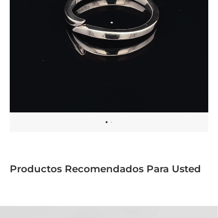
Piedras Laterales
Circonita
Certificado
GL Certificado
Color
Blanco
Calidad
AAAAA
Forma
Redondo
Corte
Muy bueno
Total de quilates de la piedra
0.08
Cantidad de piedras
10
Diámetro
1.2 mm
Productos Recomendados Para Usted