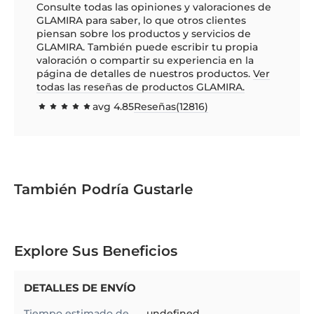
Consulte todas las opiniones y valoraciones de
GLAMIRA para saber, lo que otros clientes
piensan sobre los productos y servicios de
GLAMIRA. También puede escribir tu propia
valoración o compartir su experiencia en la
página de detalles de nuestros productos.
Ver
todas las reseñas de productos GLAMIRA.
avg
4.85
Reseñas(
12816
)
96.9631
100
% of
También Podría Gustarle
Explore Sus Beneficios
DETALLES DE ENVÍO
Tiempo estimado de
undefined