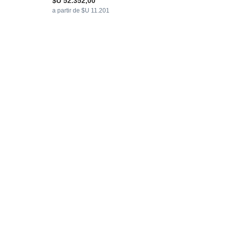
$U 52.352,00
a partir de $U 11.201