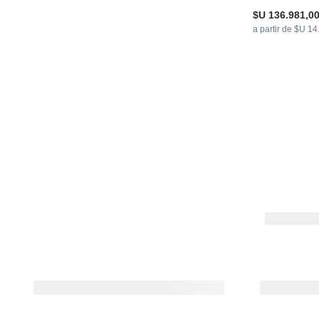
$U 136.981,0
a partir de $U 1