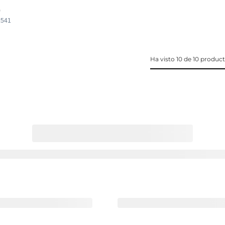
0
4.541
Ha visto 10 de 10 produc