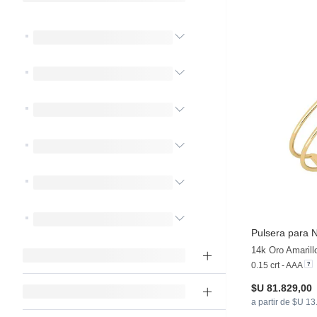
Pulsera para 
14k Oro Amarill
0.15 crt - AAA
$U 81.829,00
a partir de $U 13