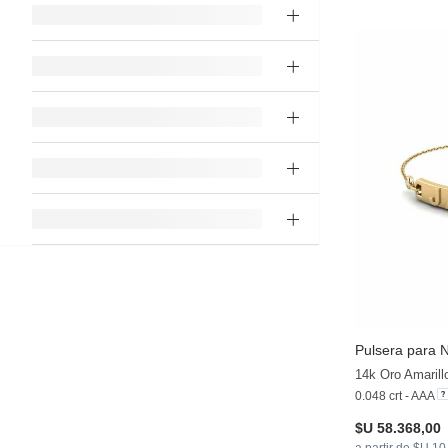
Pulsera para 
14k Oro Amarill
0.048 crt - AAA
$U 58.368,00
a partir de $U 1