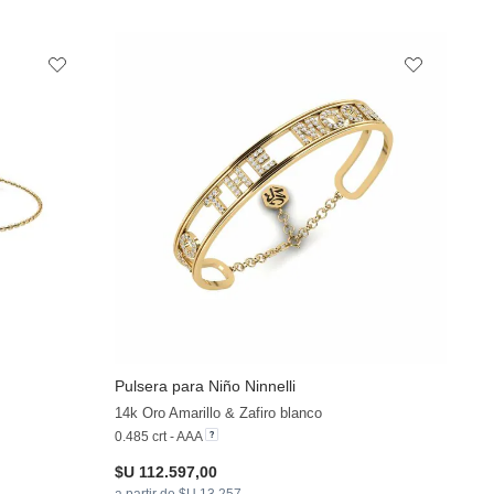
Pulsera para Niño Ninnelli
14k Oro Amarillo & Zafiro blanco
0.485 crt - AAA
$U 112.597,00
a partir de $U 13.257