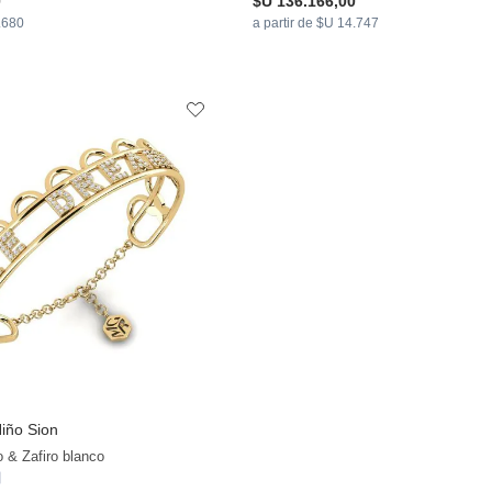
0
$U 136.166,00
9.680
a partir de $U 14.747
iño Sion
o & Zafiro blanco