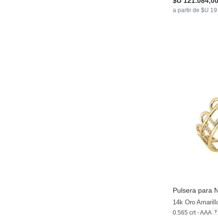
$U 121.084,0
a partir de $U 1
Pulsera para N
14k Oro Amarill
0.565 crt - AAA