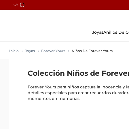
2
/2
Skip
To
Content
Joyas
Anillos De
Inicio
Joyas
Forever Yours
Niños De Forever Yours
Colección Niños de Foreve
Forever Yours para niños captura la inocencia y l
detalles especiales para crear recuerdos durade
momentos en memorias.