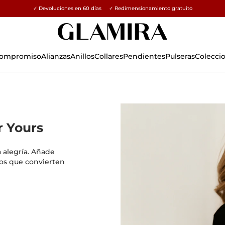
✓ Devoluciones en 60 días ✓ Redimensionamiento gratuito
15% en todos los pedidos →
 Compromiso
Alianzas
Anillos
Collares
Pendientes
Pulseras
Colecci
r Yours
a alegría. Añade
ros que convierten