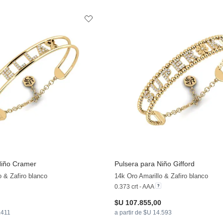
Niño Cramer
Pulsera para Niño Gifford
o & Zafiro blanco
14k Oro Amarillo & Zafiro blanco
0.373 crt - AAA
$U 107.855,00
.411
a partir de $U 14.593