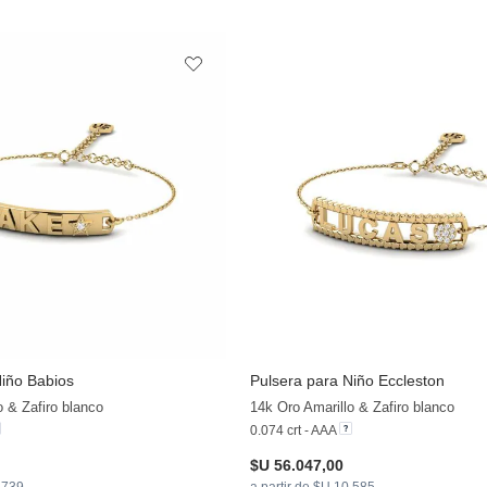
Niño Babios
Pulsera para Niño Eccleston
o & Zafiro blanco
14k Oro Amarillo & Zafiro blanco
0.074 crt - AAA
$U 56.047,00
0.739
a partir de $U 10.585